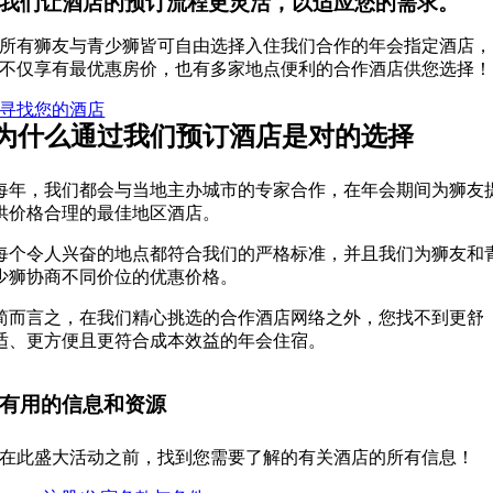
我们让酒店的预订流程更灵活，以适应您的需求。
所有狮友与青少狮皆可自由选择入住我们合作的年会指定酒店，
不仅享有最优惠房价，也有多家地点便利的合作酒店供您选择！
寻找您的酒店
为什么通过我们预订酒店是对的选择
每年，我们都会与当地主办城市的专家合作，在年会期间为狮友
供价格合理的最佳地区酒店。
每个令人兴奋的地点都符合我们的严格标准，并且我们为狮友和
少狮协商不同价位的优惠价格。
简而言之，在我们精心挑选的合作酒店网络之外，您找不到更舒
适、更方便且更符合成本效益的年会住宿。
有用的信息和资源
在此盛大活动之前，找到您需要了解的有关酒店的所有信息！