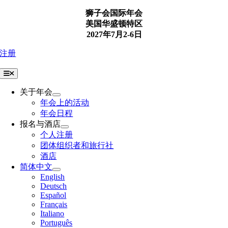
Skip
狮子会国际年会
to
美国华盛顿特区
content
2027年7月2-6日
注册
Toggle
Navigation
关于年会
年会上的活动
年会日程
报名与酒店
个人注册
团体组织者和旅行社
酒店
简体中文
English
Deutsch
Español
Français
Italiano
Português