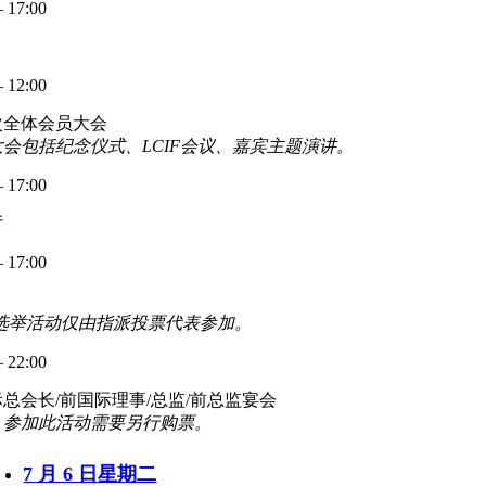
– 17:00
– 12:00
次全体会员大会
会包括纪念仪式、LCIF会议、嘉宾主题演讲。
– 17:00
厅
– 17:00
:选举活动仅由指派投票代表参加。
– 22:00
总会长/前国际理事/总监/前总监宴会
：参加此活动需要另行购票。
7 月 6 日星期二