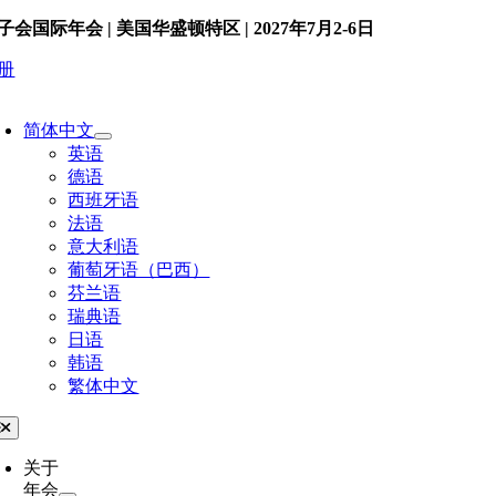
Skip
子会国际年会 | 美国华盛顿特区 | 2027年7月2-6日
to
content
册
简体中文
英语
德语
西班牙语
法语
意大利语
葡萄牙语（巴西）
芬兰语
瑞典语
日语
韩语
繁体中文
oggle
avigation
关于
年会