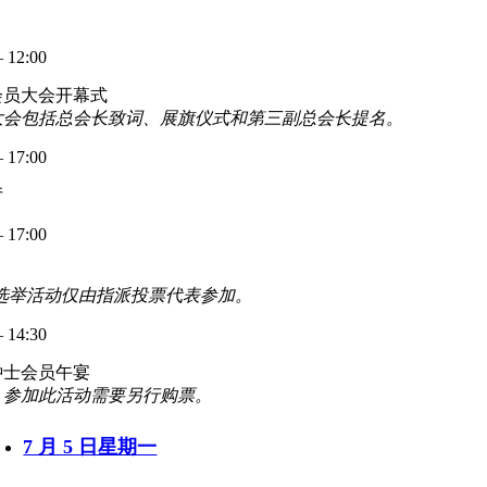
– 12:00
会员大会开幕式
大会包括总会长致词、展旗仪式和第三副总会长提名。
– 17:00
厅
– 17:00
:选举活动仅由指派投票代表参加。
– 14:30
钟士会员午宴
：参加此活动需要另行购票。
7 月 5 日星期一