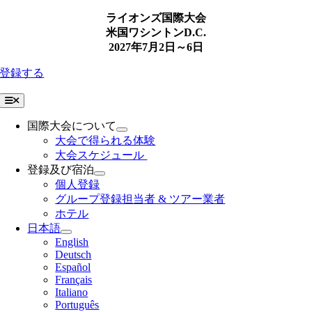
Skip
ライオンズ国際大会
to
米国ワシントンD.C.
content
2027年7月2日～6日
登録する
Toggle
Navigation
国際大会について
大会で得られる体験
大会スケジュール
登録及び宿泊
個人登録
グループ登録担当者 & ツアー業者
ホテル
日本語
English
Deutsch
Español
Français
Italiano
Português