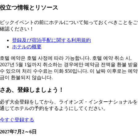
役立つ情報とリソース
ビックイベントの前にホテルについて知っておくべきことをご
確認ください！
登録及び宿泊手配に関する利用規約
ホテルの概要
호텔 예약은 호텔 사정에 따라 가능합니다. 호텔 예약 취소 시,
2027년 5월 1일까지 취소하는 경우에만 예약금 전액을 환불 받을
수 있으며 처리 수수료는 미화 $50입니다. 이 날짜 이후로는 예약
금이 환불되지 않습니다.
さあ、登録しましょう！
必ず大会登録をしてから、ライオンズ・インターナショナルを
通じてホテルの予約をするようにしてください。
今すぐ登録する
2027年7月2～6日