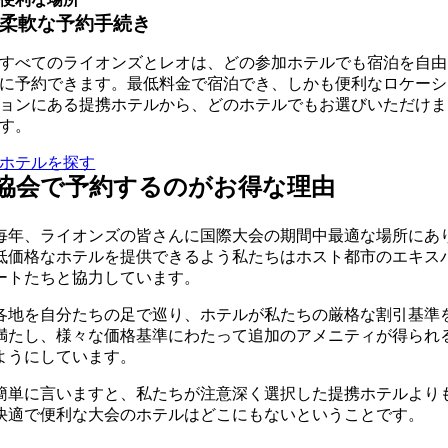
柔軟な予約手続き
すべてのライオンズとレオは、どの参加ホテルでも宿泊を自由
に予約できます。最低料金で宿泊でき、しかも便利なロケーシ
ョンにある提携ホテルから、どのホテルでもお選びいただけま
す。
ホテルを探す
協会で予約するのがお得な理由
毎年、ライオンズの皆さんに国際大会の期間中最適な場所にあ
低価格なホテルを提供できるよう私たちはホスト都市のエキス
ートたちと協力しています。
各地を自分たちの足で巡り、ホテルが私たちの厳格な割引基準
満たし、様々な価格基準にわたって追加のアメニティが得られ
ようにしています。
簡単に言いますと、私たちが注意深く選択した提携ホテルより
快適で便利な大会のホテルはどこにもないということです。