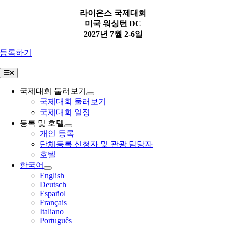
Skip
라이온스 국제대회
to
미국 워싱턴 DC
content
2027년 7월 2-6일
등록하기
Toggle
Navigation
국제대회 둘러보기
국제대회 둘러보기
국제대회 일정
등록 및 호텔
개인 등록
단체등록 신청자 및 관광 담당자
호텔
한국어
English
Deutsch
Español
Français
Italiano
Português