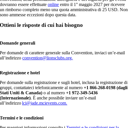
dovranno essere effettuate
online
entro il 1° maggio 2027 per ricevere
un rimborso completo meno una quota amministrativa di 25 USD. Non
sono ammesse eccezioni dopo questa data.
Ottieni le risposte di cui hai bisogno
Domande generali
Per domande di carattere generale sulla Convention, inviaci un’e-mail
all’indirizzo
convention@lionsclubs.org.
Registrazione e hotel
Per domande sulla registrazione e sugli hotel, inclusa la registrazione di
gruppi, contattateci telefonicamente al numero
+1 866-268-0198 (dagli
Stati Uniti & Canada)
o al numero
+1 972-349-5436
(Internazionale)
. È anche possibile inviare un’e-mail
all’indirizzo
lci@jade.mcievents.com.
Termini e le condizioni
Per maggiori informazioni consulta i
Termini e le condizioni per la