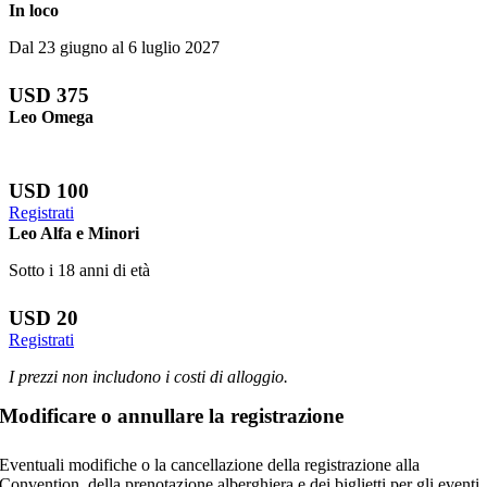
In loco
Dal 23 giugno al 6 luglio 2027
USD 375
Leo Omega
USD 100
Registrati
Leo Alfa e Minori
Sotto i 18 anni di età
USD 20
Registrati
I prezzi non includono i costi di alloggio.
M
odificare
o annullare la registrazione
Eventuali modifiche o la cancellazione della registrazione alla
Convention, della prenotazione alberghiera e dei biglietti per gli eventi