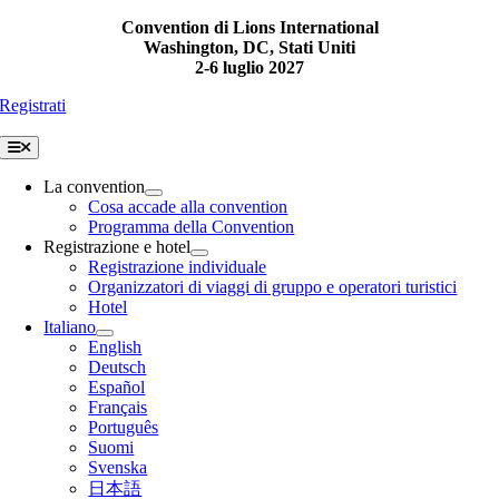
Skip
Convention di Lions International
to
Washington, DC, Stati Uniti
content
2-6 luglio 2027
Registrati
Toggle
Navigation
La convention
Cosa accade alla convention
Programma della Convention
Registrazione e hotel
Registrazione individuale
Organizzatori di viaggi di gruppo e operatori turistici
Hotel
Italiano
English
Deutsch
Español
Français
Português
Suomi
Svenska
日本語