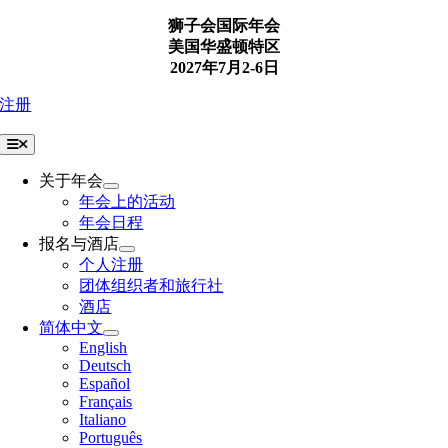
Skip
狮子会国际年会
to
美国华盛顿特区
content
2027年7月2-6日
注册
Toggle
Navigation
关于年会
年会上的活动
年会日程
报名与酒店
个人注册
团体组织者和旅行社
酒店
简体中文
English
Deutsch
Español
Français
Italiano
Português