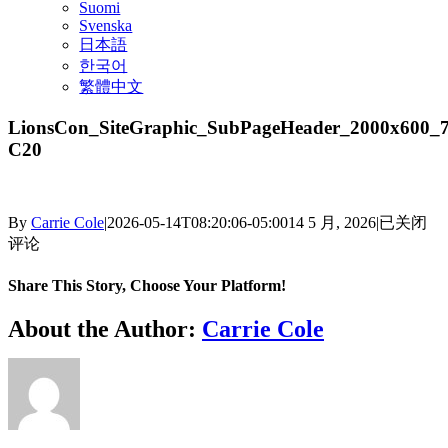
Suomi
Svenska
日本語
한국어
繁體中文
LionsCon_SiteGraphic_SubPageHeader_2000x600_7
C20
LionsCon_
By
Carrie Cole
|
2026-05-14T08:20:06-05:00
14 5 月, 2026
|
已关闭
C20
评论
Share This Story, Choose Your Platform!
Facebook
X
Reddit
LinkedIn
WhatsApp
Telegram
Tumblr
Pinterest
Vk
Xing
Email
About the Author:
Carrie Cole